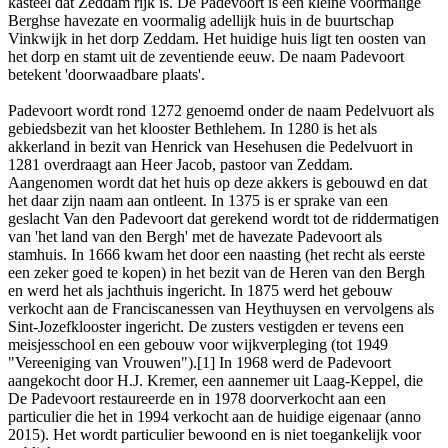
kasteel dat Zeddam rijk is. De Padevoort is een kleine voormalige
Berghse havezate en voormalig adellijk huis in de buurtschap
Vinkwijk in het dorp Zeddam. Het huidige huis ligt ten oosten van
het dorp en stamt uit de zeventiende eeuw. De naam Padevoort
betekent 'doorwaadbare plaats'.
Padevoort wordt rond 1272 genoemd onder de naam Pedelvuort als
gebiedsbezit van het klooster Bethlehem. In 1280 is het als
akkerland in bezit van Henrick van Hesehusen die Pedelvuort in
1281 overdraagt aan Heer Jacob, pastoor van Zeddam.
Aangenomen wordt dat het huis op deze akkers is gebouwd en dat
het daar zijn naam aan ontleent. In 1375 is er sprake van een
geslacht Van den Padevoort dat gerekend wordt tot de riddermatigen
van 'het land van den Bergh' met de havezate Padevoort als
stamhuis. In 1666 kwam het door een naasting (het recht als eerste
een zeker goed te kopen) in het bezit van de Heren van den Bergh
en werd het als jachthuis ingericht. In 1875 werd het gebouw
verkocht aan de Franciscanessen van Heythuysen en vervolgens als
Sint-Jozefklooster ingericht. De zusters vestigden er tevens een
meisjesschool en een gebouw voor wijkverpleging (tot 1949
"Vereeniging van Vrouwen").[1] In 1968 werd de Padevoort
aangekocht door H.J. Kremer, een aannemer uit Laag-Keppel, die
De Padevoort restaureerde en in 1978 doorverkocht aan een
particulier die het in 1994 verkocht aan de huidige eigenaar (anno
2015). Het wordt particulier bewoond en is niet toegankelijk voor