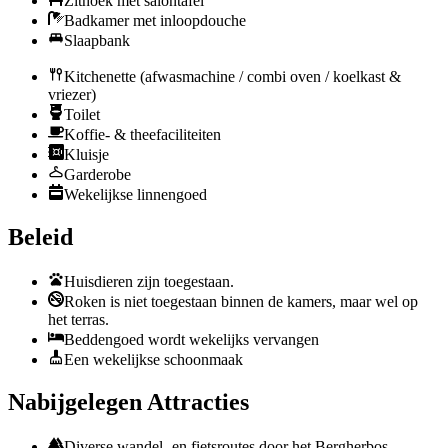
Zithoek met salontafel
Badkamer met inloopdouche
Slaapbank
Kitchenette (afwasmachine / combi oven / koelkast &
vriezer)
Toilet
Koffie- & theefaciliteiten
Kluisje
Garderobe
Wekelijkse linnengoed
Beleid
Huisdieren zijn toegestaan.
Roken is niet toegestaan binnen de kamers, maar wel op
het terras.
Beddengoed wordt wekelijks vervangen
Een wekelijkse schoonmaak
Nabijgelegen Attracties
Diverse wandel- en fietsroutes door het Bergherbos.