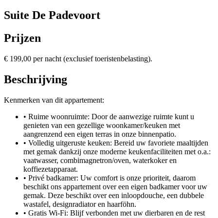
Suite De Padevoort
Prijzen
€ 199,00 per nacht (exclusief toeristenbelasting).
Beschrijving
Kenmerken van dit appartement:
•
Ruime woonruimte:
Door de aanwezige ruimte kunt u
genieten van een gezellige woonkamer/keuken met
aangrenzend een eigen terras in onze binnenpatio.
•
Volledig uitgeruste keuken:
Bereid uw favoriete maaltijden
met gemak dankzij onze moderne keukenfaciliteiten met o.a.:
vaatwasser, combimagnetron/oven, waterkoker en
koffiezetapparaat.
•
Privé badkamer:
Uw comfort is onze prioriteit, daarom
beschikt ons appartement over een eigen badkamer voor uw
gemak. Deze beschikt over een inloopdouche, een dubbele
wastafel, designradiator en haarföhn.
•
Gratis Wi-Fi:
Blijf verbonden met uw dierbaren en de rest